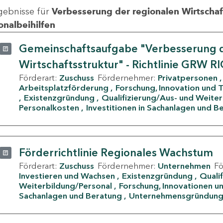
gebnisse für
Verbesserung der regionalen Wirtschafts
onalbeihilfen
Gemeinschaftsaufgabe "Verbesserung d
Wirtschaftsstruktur" - Richtlinie GRW R
Förderart:
Zuschuss
Fördernehmer:
Privatpersonen
Arbeitsplatzförderung
Forschung, Innovation und 
Existenzgründung
Qualifizierung/Aus- und Weite
Personalkosten
Investitionen in Sachanlagen und B
Förderrichtlinie Regionales Wachstum
Förderart:
Zuschuss
Fördernehmer:
Unternehmen
F
Investieren und Wachsen
Existenzgründung
Quali
Weiterbildung/Personal
Forschung, Innovationen un
Sachanlagen und Beratung
Unternehmensgründun