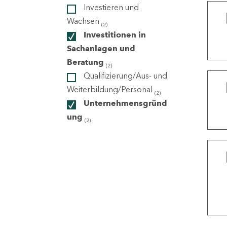
Investieren und
Wachsen
(2)
ndorte
Investitionen in
Sachanlagen und
Beratung
(2)
Qualifizierung/Aus- und
Weiterbildung/Personal
(2)
Unternehmensgründ
ung
(2)