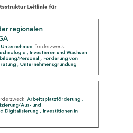
struktur Leitlinie für
er regionalen
IGA
Unternehmen
Förderzweck:
Technologie
Investieren und Wachsen
rbildung/Personal
Förderung von
eratung
Unternehmensgründung
örderzweck:
Arbeitsplatzförderung
fizierung/Aus- und
d Digitalisierung
Investitionen in
g