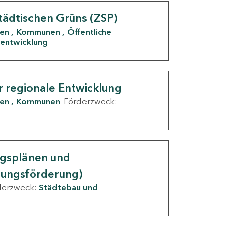
tädtischen Grüns (ZSP)
den
Kommunen
Öffentliche
entwicklung
r regionale Entwicklung
den
Kommunen
Förderzweck:
ngsplänen und
nungsförderung)
derzweck:
Städtebau und