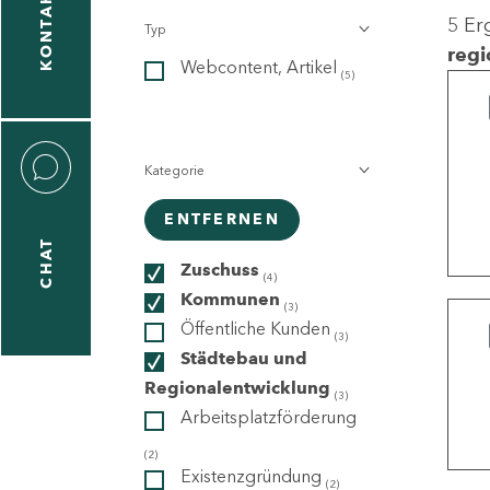
KONTAKT
5 Er
Typ
gen
regi
Webcontent, Artikel
n
(5)
Kategorie
ENTFERNEN
CHAT
icecenter
Zuschuss
(4)
Kommunen
(3)
Öffentliche Kunden
(3)
taktformular
Städtebau und
Regionalentwicklung
(3)
Arbeitsplatzförderung
erportal
(2)
Existenzgründung
(2)