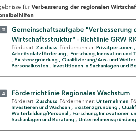
gebnisse für
Verbesserung der regionalen Wirtschafts
onalbeihilfen
Gemeinschaftsaufgabe "Verbesserung d
Wirtschaftsstruktur" - Richtlinie GRW R
Förderart:
Zuschuss
Fördernehmer:
Privatpersonen
Arbeitsplatzförderung
Forschung, Innovation und 
Existenzgründung
Qualifizierung/Aus- und Weite
Personalkosten
Investitionen in Sachanlagen und B
Förderrichtlinie Regionales Wachstum
Förderart:
Zuschuss
Fördernehmer:
Unternehmen
F
Investieren und Wachsen
Existenzgründung
Quali
Weiterbildung/Personal
Forschung, Innovationen un
Sachanlagen und Beratung
Unternehmensgründun