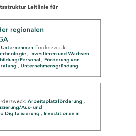
struktur Leitlinie für
er regionalen
IGA
Unternehmen
Förderzweck:
Technologie
Investieren und Wachsen
rbildung/Personal
Förderung von
eratung
Unternehmensgründung
örderzweck:
Arbeitsplatzförderung
fizierung/Aus- und
d Digitalisierung
Investitionen in
g