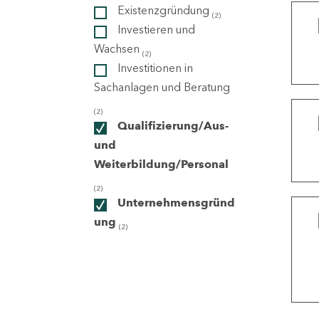
Existenzgründung
(2)
Investieren und
ndorte
Wachsen
(2)
Investitionen in
Sachanlagen und Beratung
(2)
Qualifizierung/Aus-
und
Weiterbildung/Personal
(2)
Unternehmensgründ
ung
(2)