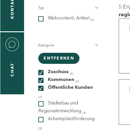
KONTAKT
5 Er
Typ
gen
regi
Webcontent, Artikel
n
(5)
Kategorie
ENTFERNEN
CHAT
icecenter
Zuschuss
(4)
Kommunen
(3)
Öffentliche Kunden
taktformular
(3)
Städtebau und
Regionalentwicklung
(3)
Arbeitsplatzförderung
erportal
(2)