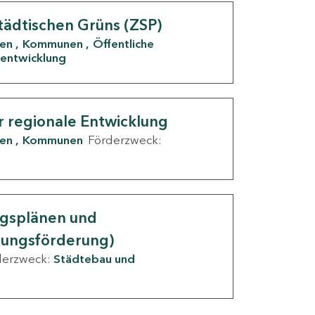
tädtischen Grüns (ZSP)
den
Kommunen
Öffentliche
entwicklung
r regionale Entwicklung
den
Kommunen
Förderzweck:
ngsplänen und
nungsförderung)
derzweck:
Städtebau und