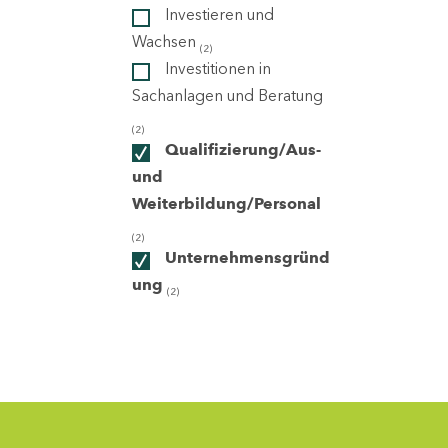
Investieren und
Wachsen
(2)
ndorte
Investitionen in
Sachanlagen und Beratung
(2)
Qualifizierung/Aus-
und
Weiterbildung/Personal
(2)
Unternehmensgründ
ung
(2)