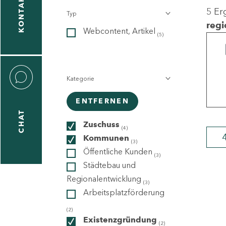
KONTAKT
5 Er
Typ
gen
regi
Webcontent, Artikel
n
(5)
Kategorie
ENTFERNEN
CHAT
icecenter
Zuschuss
(4)
Kommunen
(3)
Öffentliche Kunden
(3)
taktformular
Städtebau und
Regionalentwicklung
(3)
Arbeitsplatzförderung
erportal
(2)
Existenzgründung
(2)