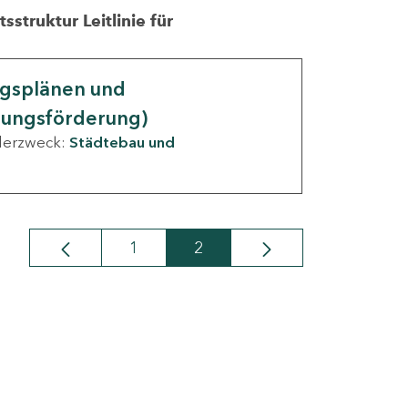
struktur Leitlinie für
ngsplänen und
nungsförderung)
derzweck:
Städtebau und
1
2
Seite
Seite