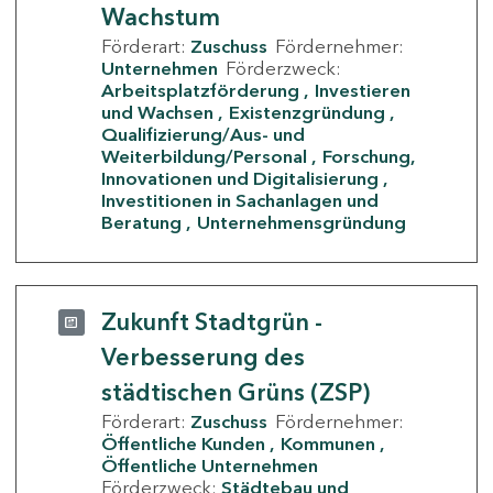
Wachstum
Förderart:
Zuschuss
Fördernehmer:
Unternehmen
Förderzweck:
Arbeitsplatzförderung
Investieren
und Wachsen
Existenzgründung
Qualifizierung/Aus- und
Weiterbildung/Personal
Forschung,
Innovationen und Digitalisierung
Investitionen in Sachanlagen und
Beratung
Unternehmensgründung
Zukunft Stadtgrün -
Verbesserung des
städtischen Grüns (ZSP)
Förderart:
Zuschuss
Fördernehmer:
Öffentliche Kunden
Kommunen
Öffentliche Unternehmen
Förderzweck:
Städtebau und