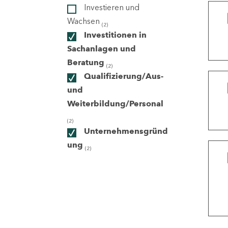
Investieren und
Wachsen
(2)
ndorte
Investitionen in
Sachanlagen und
Beratung
(2)
Qualifizierung/Aus-
und
Weiterbildung/Personal
(2)
Unternehmensgründ
ung
(2)