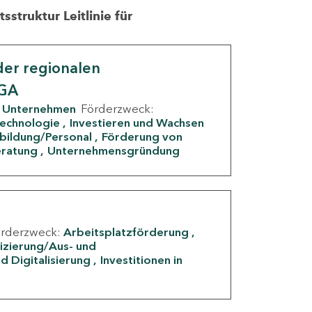
struktur Leitlinie für
er regionalen
IGA
Unternehmen
Förderzweck:
Technologie
Investieren und Wachsen
rbildung/Personal
Förderung von
eratung
Unternehmensgründung
örderzweck:
Arbeitsplatzförderung
fizierung/Aus- und
d Digitalisierung
Investitionen in
g