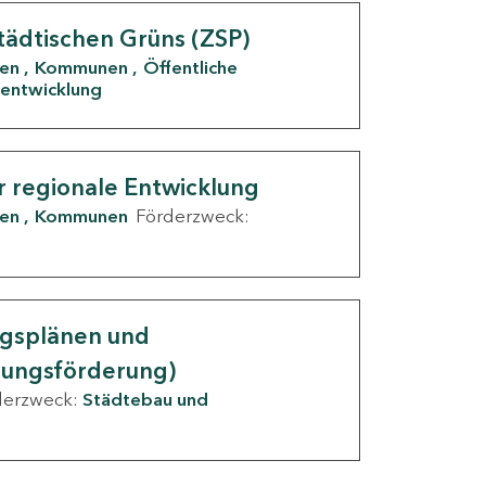
tädtischen Grüns (ZSP)
den
Kommunen
Öffentliche
entwicklung
r regionale Entwicklung
den
Kommunen
Förderzweck:
ngsplänen und
nungsförderung)
derzweck:
Städtebau und