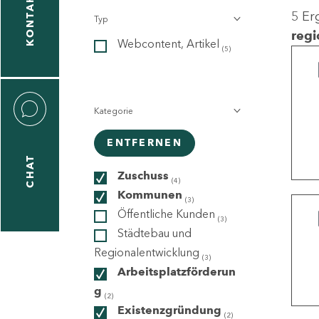
KONTAKT
5 Er
Typ
gen
regi
Webcontent, Artikel
n
(5)
Kategorie
ENTFERNEN
CHAT
icecenter
Zuschuss
(4)
Kommunen
(3)
Öffentliche Kunden
(3)
taktformular
Städtebau und
Regionalentwicklung
(3)
Arbeitsplatzförderun
g
erportal
(2)
Existenzgründung
(2)