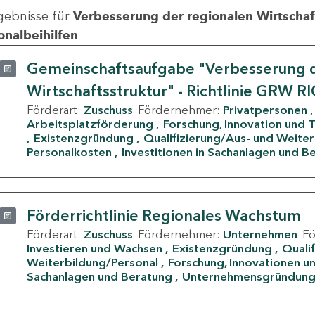
gebnisse für
Verbesserung der regionalen Wirtschafts
onalbeihilfen
Gemeinschaftsaufgabe "Verbesserung d
Wirtschaftsstruktur" - Richtlinie GRW R
Förderart:
Zuschuss
Fördernehmer:
Privatpersonen
Arbeitsplatzförderung
Forschung, Innovation und 
Existenzgründung
Qualifizierung/Aus- und Weite
Personalkosten
Investitionen in Sachanlagen und B
Förderrichtlinie Regionales Wachstum
Förderart:
Zuschuss
Fördernehmer:
Unternehmen
F
Investieren und Wachsen
Existenzgründung
Quali
Weiterbildung/Personal
Forschung, Innovationen un
Sachanlagen und Beratung
Unternehmensgründun