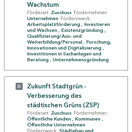
Wachstum
Förderart:
Zuschuss
Fördernehmer:
Unternehmen
Förderzweck:
Arbeitsplatzförderung
Investieren
und Wachsen
Existenzgründung
Qualifizierung/Aus- und
Weiterbildung/Personal
Forschung,
Innovationen und Digitalisierung
Investitionen in Sachanlagen und
Beratung
Unternehmensgründung
Zukunft Stadtgrün -
Verbesserung des
städtischen Grüns (ZSP)
Förderart:
Zuschuss
Fördernehmer:
Öffentliche Kunden
Kommunen
Öffentliche Unternehmen
Förderzweck:
Städtebau und