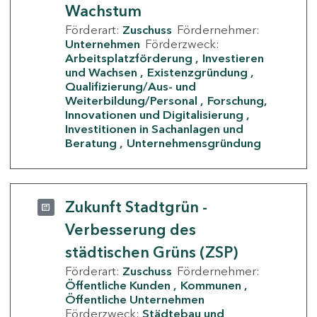
Wachstum
Förderart:
Zuschuss
Fördernehmer:
Unternehmen
Förderzweck:
Arbeitsplatzförderung
Investieren
und Wachsen
Existenzgründung
Qualifizierung/Aus- und
Weiterbildung/Personal
Forschung,
Innovationen und Digitalisierung
Investitionen in Sachanlagen und
Beratung
Unternehmensgründung
Zukunft Stadtgrün -
Verbesserung des
städtischen Grüns (ZSP)
Förderart:
Zuschuss
Fördernehmer:
Öffentliche Kunden
Kommunen
Öffentliche Unternehmen
Förderzweck:
Städtebau und