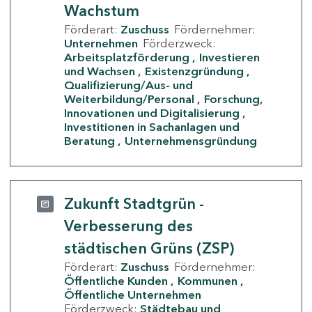
Wachstum
Förderart:
Zuschuss
Fördernehmer:
Unternehmen
Förderzweck:
Arbeitsplatzförderung
Investieren
und Wachsen
Existenzgründung
Qualifizierung/Aus- und
Weiterbildung/Personal
Forschung,
Innovationen und Digitalisierung
Investitionen in Sachanlagen und
Beratung
Unternehmensgründung
Zukunft Stadtgrün -
Verbesserung des
städtischen Grüns (ZSP)
Förderart:
Zuschuss
Fördernehmer:
Öffentliche Kunden
Kommunen
Öffentliche Unternehmen
Förderzweck:
Städtebau und