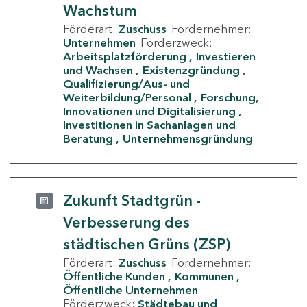
Wachstum
Förderart:
Zuschuss
Fördernehmer:
Unternehmen
Förderzweck:
Arbeitsplatzförderung
Investieren
und Wachsen
Existenzgründung
Qualifizierung/Aus- und
Weiterbildung/Personal
Forschung,
Innovationen und Digitalisierung
Investitionen in Sachanlagen und
Beratung
Unternehmensgründung
Zukunft Stadtgrün -
Verbesserung des
städtischen Grüns (ZSP)
Förderart:
Zuschuss
Fördernehmer:
Öffentliche Kunden
Kommunen
Öffentliche Unternehmen
Förderzweck:
Städtebau und