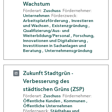
Wachstum
Förderart:
Zuschuss
Fördernehmer:
Unternehmen
Förderzweck:
Arbeitsplatzförderung
Investieren
und Wachsen
Existenzgründung
Qualifizierung/Aus- und
Weiterbildung/Personal
Forschung,
Innovationen und Digitalisierung
Investitionen in Sachanlagen und
Beratung
Unternehmensgründung
Zukunft Stadtgrün -
Verbesserung des
städtischen Grüns (ZSP)
Förderart:
Zuschuss
Fördernehmer:
Öffentliche Kunden
Kommunen
Öffentliche Unternehmen
Förderzweck:
Städtebau und