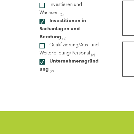
Investieren und
Wachsen
(2)
ndorte
Investitionen in
Sachanlagen und
Beratung
(2)
Qualifizierung/Aus- und
Weiterbildung/Personal
(2)
Unternehmensgründ
ung
(2)