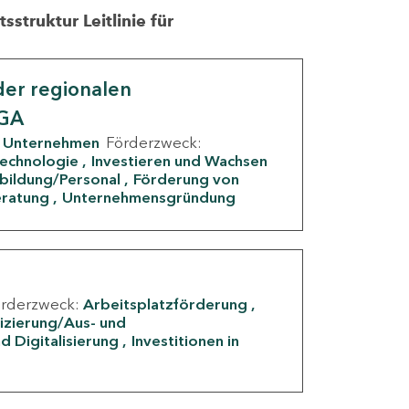
struktur Leitlinie für
er regionalen
IGA
Unternehmen
Förderzweck:
Technologie
Investieren und Wachsen
rbildung/Personal
Förderung von
eratung
Unternehmensgründung
örderzweck:
Arbeitsplatzförderung
fizierung/Aus- und
d Digitalisierung
Investitionen in
g