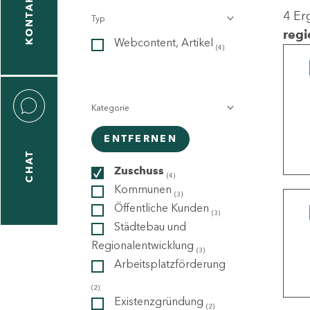
KONTAKT
4 Er
Typ
gen
regi
Webcontent, Artikel
n
(4)
Kategorie
ENTFERNEN
CHAT
icecenter
Zuschuss
(4)
Kommunen
(3)
Öffentliche Kunden
(3)
taktformular
Städtebau und
Regionalentwicklung
(3)
Arbeitsplatzförderung
erportal
(2)
Existenzgründung
(2)