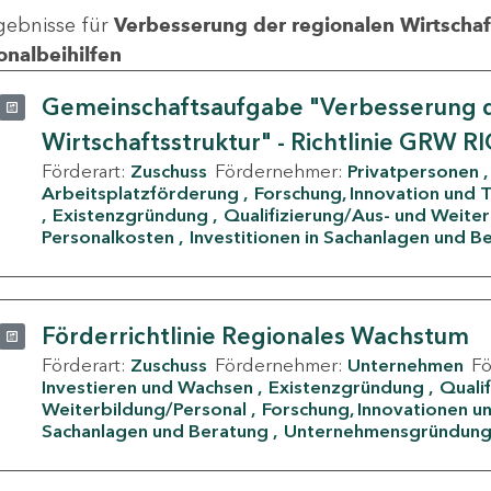
gebnisse für
Verbesserung der regionalen Wirtschafts
onalbeihilfen
Gemeinschaftsaufgabe "Verbesserung d
Wirtschaftsstruktur" - Richtlinie GRW R
Förderart:
Zuschuss
Fördernehmer:
Privatpersonen
Arbeitsplatzförderung
Forschung, Innovation und 
Existenzgründung
Qualifizierung/Aus- und Weite
Personalkosten
Investitionen in Sachanlagen und B
Förderrichtlinie Regionales Wachstum
Förderart:
Zuschuss
Fördernehmer:
Unternehmen
F
Investieren und Wachsen
Existenzgründung
Quali
Weiterbildung/Personal
Forschung, Innovationen un
Sachanlagen und Beratung
Unternehmensgründun