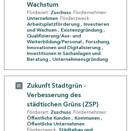
Wachstum
Förderart:
Zuschuss
Fördernehmer:
Unternehmen
Förderzweck:
Arbeitsplatzförderung
Investieren
und Wachsen
Existenzgründung
Qualifizierung/Aus- und
Weiterbildung/Personal
Forschung,
Innovationen und Digitalisierung
Investitionen in Sachanlagen und
Beratung
Unternehmensgründung
Zukunft Stadtgrün -
Verbesserung des
städtischen Grüns (ZSP)
Förderart:
Zuschuss
Fördernehmer:
Öffentliche Kunden
Kommunen
Öffentliche Unternehmen
Förderzweck:
Städtebau und