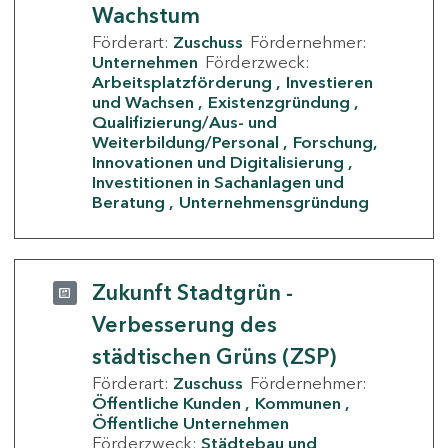
Wachstum
Förderart:
Zuschuss
Fördernehmer:
Unternehmen
Förderzweck:
Arbeitsplatzförderung
Investieren
und Wachsen
Existenzgründung
Qualifizierung/Aus- und
Weiterbildung/Personal
Forschung,
Innovationen und Digitalisierung
Investitionen in Sachanlagen und
Beratung
Unternehmensgründung
Zukunft Stadtgrün -
Verbesserung des
städtischen Grüns (ZSP)
Förderart:
Zuschuss
Fördernehmer:
Öffentliche Kunden
Kommunen
Öffentliche Unternehmen
Förderzweck:
Städtebau und