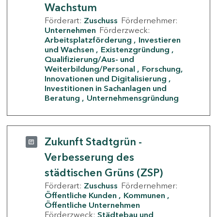
Wachstum
Förderart:
Zuschuss
Fördernehmer:
Unternehmen
Förderzweck:
Arbeitsplatzförderung
Investieren
und Wachsen
Existenzgründung
Qualifizierung/Aus- und
Weiterbildung/Personal
Forschung,
Innovationen und Digitalisierung
Investitionen in Sachanlagen und
Beratung
Unternehmensgründung
Zukunft Stadtgrün -
Verbesserung des
städtischen Grüns (ZSP)
Förderart:
Zuschuss
Fördernehmer:
Öffentliche Kunden
Kommunen
Öffentliche Unternehmen
Förderzweck:
Städtebau und