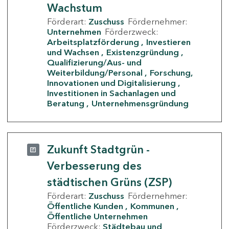
Wachstum
Förderart:
Zuschuss
Fördernehmer:
Unternehmen
Förderzweck:
Arbeitsplatzförderung
Investieren
und Wachsen
Existenzgründung
Qualifizierung/Aus- und
Weiterbildung/Personal
Forschung,
Innovationen und Digitalisierung
Investitionen in Sachanlagen und
Beratung
Unternehmensgründung
Zukunft Stadtgrün -
Verbesserung des
städtischen Grüns (ZSP)
Förderart:
Zuschuss
Fördernehmer:
Öffentliche Kunden
Kommunen
Öffentliche Unternehmen
Förderzweck:
Städtebau und