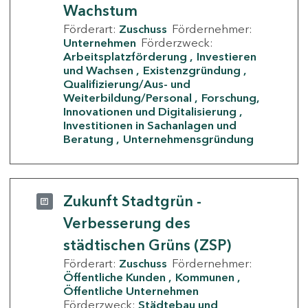
Wachstum
Förderart:
Zuschuss
Fördernehmer:
Unternehmen
Förderzweck:
Arbeitsplatzförderung
Investieren
und Wachsen
Existenzgründung
Qualifizierung/Aus- und
Weiterbildung/Personal
Forschung,
Innovationen und Digitalisierung
Investitionen in Sachanlagen und
Beratung
Unternehmensgründung
Zukunft Stadtgrün -
Verbesserung des
städtischen Grüns (ZSP)
Förderart:
Zuschuss
Fördernehmer:
Öffentliche Kunden
Kommunen
Öffentliche Unternehmen
Förderzweck:
Städtebau und