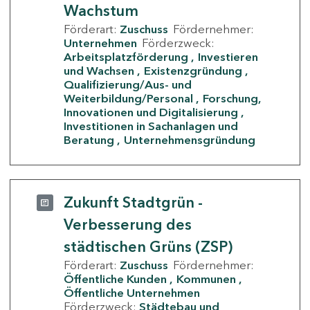
Wachstum
Förderart:
Zuschuss
Fördernehmer:
Unternehmen
Förderzweck:
Arbeitsplatzförderung
Investieren
und Wachsen
Existenzgründung
Qualifizierung/Aus- und
Weiterbildung/Personal
Forschung,
Innovationen und Digitalisierung
Investitionen in Sachanlagen und
Beratung
Unternehmensgründung
Zukunft Stadtgrün -
Verbesserung des
städtischen Grüns (ZSP)
Förderart:
Zuschuss
Fördernehmer:
Öffentliche Kunden
Kommunen
Öffentliche Unternehmen
Förderzweck:
Städtebau und