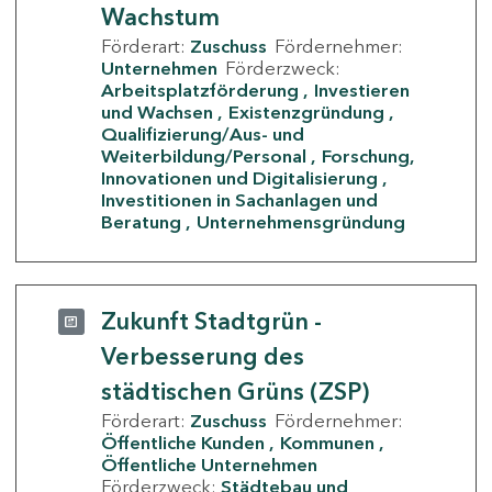
Wachstum
Förderart:
Zuschuss
Fördernehmer:
Unternehmen
Förderzweck:
Arbeitsplatzförderung
Investieren
und Wachsen
Existenzgründung
Qualifizierung/Aus- und
Weiterbildung/Personal
Forschung,
Innovationen und Digitalisierung
Investitionen in Sachanlagen und
Beratung
Unternehmensgründung
Zukunft Stadtgrün -
Verbesserung des
städtischen Grüns (ZSP)
Förderart:
Zuschuss
Fördernehmer:
Öffentliche Kunden
Kommunen
Öffentliche Unternehmen
Förderzweck:
Städtebau und