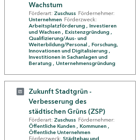
Wachstum
Förderart:
Zuschuss
Fördernehmer:
Unternehmen
Förderzweck:
Arbeitsplatzförderung
Investieren
und Wachsen
Existenzgründung
Qualifizierung/Aus- und
Weiterbildung/Personal
Forschung,
Innovationen und Digitalisierung
Investitionen in Sachanlagen und
Beratung
Unternehmensgründung
Zukunft Stadtgrün -
Verbesserung des
städtischen Grüns (ZSP)
Förderart:
Zuschuss
Fördernehmer:
Öffentliche Kunden
Kommunen
Öffentliche Unternehmen
Förderzweck:
Städtebau und