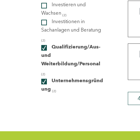
Investieren und
Wachsen
(2)
ndorte
Investitionen in
Sachanlagen und Beratung
(2)
Qualifizierung/Aus-
und
Weiterbildung/Personal
(2)
Unternehmensgründ
ung
(2)