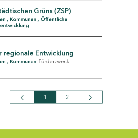
tädtischen Grüns (ZSP)
den
Kommunen
Öffentliche
entwicklung
r regionale Entwicklung
den
Kommunen
Förderzweck:
1
2
Seite
Seite