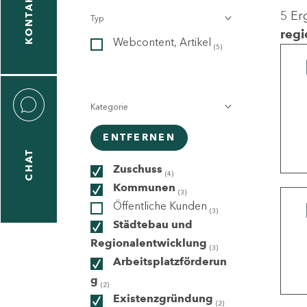
KONTAKT
5 Er
Typ
gen
regi
Webcontent, Artikel
n
(5)
Kategorie
ENTFERNEN
CHAT
icecenter
Zuschuss
(4)
Kommunen
(3)
Öffentliche Kunden
(3)
taktformular
Städtebau und
Regionalentwicklung
(3)
Arbeitsplatzförderun
g
erportal
(2)
Existenzgründung
(2)