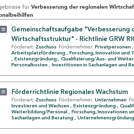
gebnisse für
Verbesserung der regionalen Wirtschafts
onalbeihilfen
Gemeinschaftsaufgabe "Verbesserung d
Wirtschaftsstruktur" - Richtlinie GRW R
Förderart:
Zuschuss
Fördernehmer:
Privatpersonen
Arbeitsplatzförderung
Forschung, Innovation und 
Existenzgründung
Qualifizierung/Aus- und Weite
Personalkosten
Investitionen in Sachanlagen und B
Förderrichtlinie Regionales Wachstum
Förderart:
Zuschuss
Fördernehmer:
Unternehmen
F
Investieren und Wachsen
Existenzgründung
Quali
Weiterbildung/Personal
Forschung, Innovationen un
Sachanlagen und Beratung
Unternehmensgründun