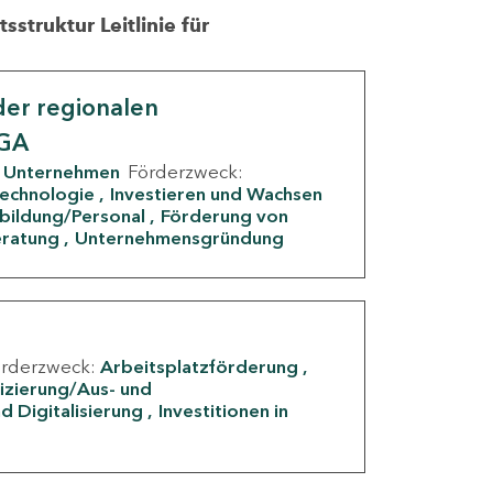
struktur Leitlinie für
er regionalen
IGA
Unternehmen
Förderzweck:
Technologie
Investieren und Wachsen
rbildung/Personal
Förderung von
eratung
Unternehmensgründung
örderzweck:
Arbeitsplatzförderung
fizierung/Aus- und
d Digitalisierung
Investitionen in
g