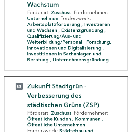
Wachstum
Förderart:
Zuschuss
Fördernehmer:
Unternehmen
Förderzweck:
Arbeitsplatzförderung
Investieren
und Wachsen
Existenzgründung
Qualifizierung/Aus- und
Weiterbildung/Personal
Forschung,
Innovationen und Digitalisierung
Investitionen in Sachanlagen und
Beratung
Unternehmensgründung
Zukunft Stadtgrün -
Verbesserung des
städtischen Grüns (ZSP)
Förderart:
Zuschuss
Fördernehmer:
Öffentliche Kunden
Kommunen
Öffentliche Unternehmen
Förderzweck:
Städtebau und