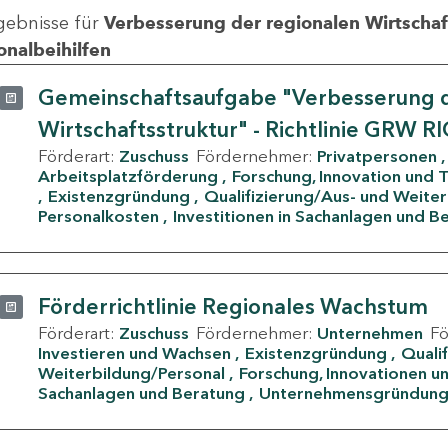
gebnisse für
Verbesserung der regionalen Wirtschafts
onalbeihilfen
Gemeinschaftsaufgabe "Verbesserung d
Wirtschaftsstruktur" - Richtlinie GRW R
Förderart:
Zuschuss
Fördernehmer:
Privatpersonen
Arbeitsplatzförderung
Forschung, Innovation und 
Existenzgründung
Qualifizierung/Aus- und Weite
Personalkosten
Investitionen in Sachanlagen und B
Förderrichtlinie Regionales Wachstum
Förderart:
Zuschuss
Fördernehmer:
Unternehmen
F
Investieren und Wachsen
Existenzgründung
Quali
Weiterbildung/Personal
Forschung, Innovationen un
Sachanlagen und Beratung
Unternehmensgründun