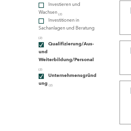
Investieren und
Wachsen
(2)
ndorte
Investitionen in
Sachanlagen und Beratung
(2)
Qualifizierung/Aus-
und
Weiterbildung/Personal
(2)
Unternehmensgründ
ung
(2)