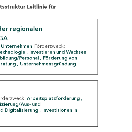
struktur Leitlinie für
er regionalen
IGA
Unternehmen
Förderzweck:
Technologie
Investieren und Wachsen
rbildung/Personal
Förderung von
eratung
Unternehmensgründung
örderzweck:
Arbeitsplatzförderung
fizierung/Aus- und
d Digitalisierung
Investitionen in
g