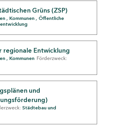
tädtischen Grüns (ZSP)
den
Kommunen
Öffentliche
entwicklung
r regionale Entwicklung
den
Kommunen
Förderzweck:
ngsplänen und
nungsförderung)
derzweck:
Städtebau und