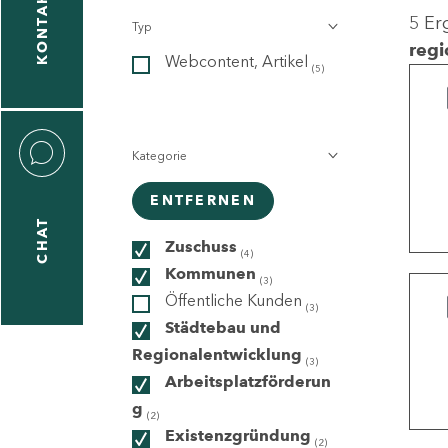
KONTAKT
5 Er
Typ
gen
regi
Webcontent, Artikel
n
(5)
Kategorie
ENTFERNEN
CHAT
icecenter
Zuschuss
(4)
Kommunen
(3)
Öffentliche Kunden
(3)
taktformular
Städtebau und
Regionalentwicklung
(3)
Arbeitsplatzförderun
g
erportal
(2)
Existenzgründung
(2)