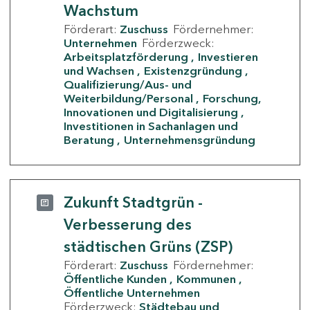
Wachstum
Förderart:
Zuschuss
Fördernehmer:
Unternehmen
Förderzweck:
Arbeitsplatzförderung
Investieren
und Wachsen
Existenzgründung
Qualifizierung/Aus- und
Weiterbildung/Personal
Forschung,
Innovationen und Digitalisierung
Investitionen in Sachanlagen und
Beratung
Unternehmensgründung
Zukunft Stadtgrün -
Verbesserung des
städtischen Grüns (ZSP)
Förderart:
Zuschuss
Fördernehmer:
Öffentliche Kunden
Kommunen
Öffentliche Unternehmen
Förderzweck:
Städtebau und