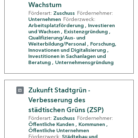
Wachstum
Förderart:
Zuschuss
Fördernehmer:
Unternehmen
Förderzweck:
Arbeitsplatzförderung
Investieren
und Wachsen
Existenzgründung
Qualifizierung/Aus- und
Weiterbildung/Personal
Forschung,
Innovationen und Digitalisierung
Investitionen in Sachanlagen und
Beratung
Unternehmensgründung
Zukunft Stadtgrün -
Verbesserung des
städtischen Grüns (ZSP)
Förderart:
Zuschuss
Fördernehmer:
Öffentliche Kunden
Kommunen
Öffentliche Unternehmen
Förderzweck:
Städtebau und