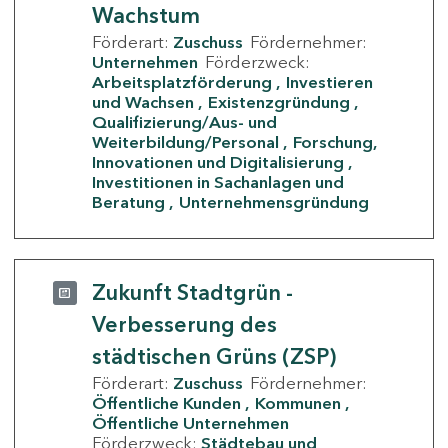
Wachstum
Förderart:
Zuschuss
Fördernehmer:
Unternehmen
Förderzweck:
Arbeitsplatzförderung
Investieren
und Wachsen
Existenzgründung
Qualifizierung/Aus- und
Weiterbildung/Personal
Forschung,
Innovationen und Digitalisierung
Investitionen in Sachanlagen und
Beratung
Unternehmensgründung
Zukunft Stadtgrün -
Verbesserung des
städtischen Grüns (ZSP)
Förderart:
Zuschuss
Fördernehmer:
Öffentliche Kunden
Kommunen
Öffentliche Unternehmen
Förderzweck:
Städtebau und