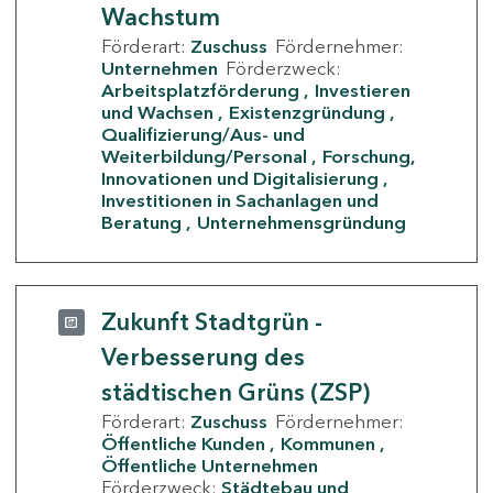
Wachstum
Förderart:
Zuschuss
Fördernehmer:
Unternehmen
Förderzweck:
Arbeitsplatzförderung
Investieren
und Wachsen
Existenzgründung
Qualifizierung/Aus- und
Weiterbildung/Personal
Forschung,
Innovationen und Digitalisierung
Investitionen in Sachanlagen und
Beratung
Unternehmensgründung
Zukunft Stadtgrün -
Verbesserung des
städtischen Grüns (ZSP)
Förderart:
Zuschuss
Fördernehmer:
Öffentliche Kunden
Kommunen
Öffentliche Unternehmen
Förderzweck:
Städtebau und