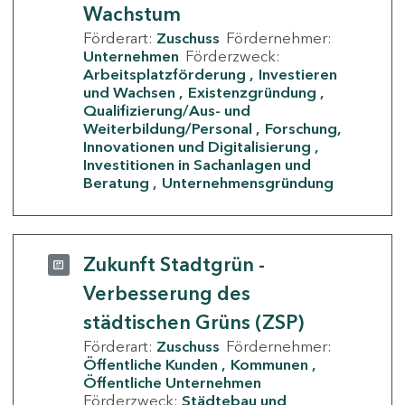
Wachstum
Förderart:
Zuschuss
Fördernehmer:
Unternehmen
Förderzweck:
Arbeitsplatzförderung
Investieren
und Wachsen
Existenzgründung
Qualifizierung/Aus- und
Weiterbildung/Personal
Forschung,
Innovationen und Digitalisierung
Investitionen in Sachanlagen und
Beratung
Unternehmensgründung
Zukunft Stadtgrün -
Verbesserung des
städtischen Grüns (ZSP)
Förderart:
Zuschuss
Fördernehmer:
Öffentliche Kunden
Kommunen
Öffentliche Unternehmen
Förderzweck:
Städtebau und