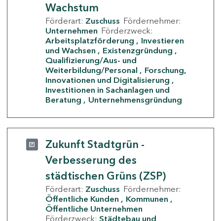
Wachstum
Förderart:
Zuschuss
Fördernehmer:
Unternehmen
Förderzweck:
Arbeitsplatzförderung
Investieren
und Wachsen
Existenzgründung
Qualifizierung/Aus- und
Weiterbildung/Personal
Forschung,
Innovationen und Digitalisierung
Investitionen in Sachanlagen und
Beratung
Unternehmensgründung
Zukunft Stadtgrün -
Verbesserung des
städtischen Grüns (ZSP)
Förderart:
Zuschuss
Fördernehmer:
Öffentliche Kunden
Kommunen
Öffentliche Unternehmen
Förderzweck:
Städtebau und