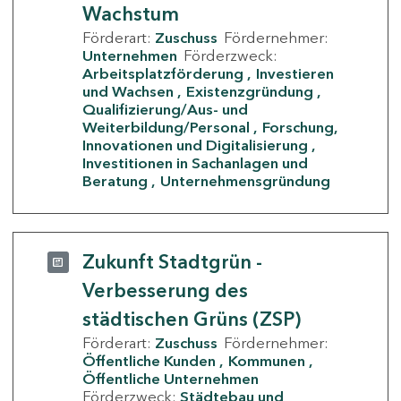
Wachstum
Förderart:
Zuschuss
Fördernehmer:
Unternehmen
Förderzweck:
Arbeitsplatzförderung
Investieren
und Wachsen
Existenzgründung
Qualifizierung/Aus- und
Weiterbildung/Personal
Forschung,
Innovationen und Digitalisierung
Investitionen in Sachanlagen und
Beratung
Unternehmensgründung
Zukunft Stadtgrün -
Verbesserung des
städtischen Grüns (ZSP)
Förderart:
Zuschuss
Fördernehmer:
Öffentliche Kunden
Kommunen
Öffentliche Unternehmen
Förderzweck:
Städtebau und