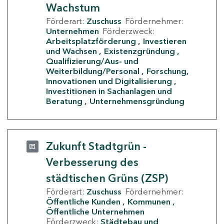
Wachstum
Förderart:
Zuschuss
Fördernehmer:
Unternehmen
Förderzweck:
Arbeitsplatzförderung
Investieren
und Wachsen
Existenzgründung
Qualifizierung/Aus- und
Weiterbildung/Personal
Forschung,
Innovationen und Digitalisierung
Investitionen in Sachanlagen und
Beratung
Unternehmensgründung
Zukunft Stadtgrün -
Verbesserung des
städtischen Grüns (ZSP)
Förderart:
Zuschuss
Fördernehmer:
Öffentliche Kunden
Kommunen
Öffentliche Unternehmen
Förderzweck:
Städtebau und