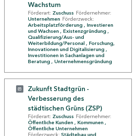
Wachstum
Förderart:
Zuschuss
Fördernehmer:
Unternehmen
Förderzweck:
Arbeitsplatzförderung
Investieren
und Wachsen
Existenzgründung
Qualifizierung/Aus- und
Weiterbildung/Personal
Forschung,
Innovationen und Digitalisierung
Investitionen in Sachanlagen und
Beratung
Unternehmensgründung
Zukunft Stadtgrün -
Verbesserung des
städtischen Grüns (ZSP)
Förderart:
Zuschuss
Fördernehmer:
Öffentliche Kunden
Kommunen
Öffentliche Unternehmen
Förderzweck:
Städtebau und