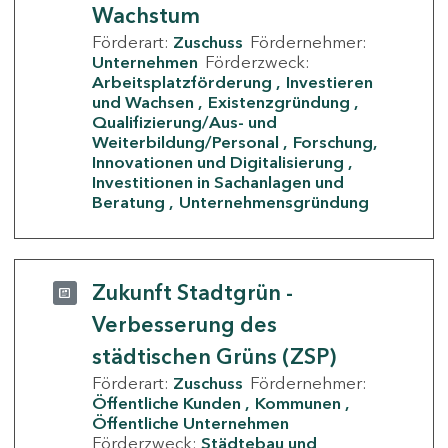
Wachstum
Förderart:
Zuschuss
Fördernehmer:
Unternehmen
Förderzweck:
Arbeitsplatzförderung
Investieren
und Wachsen
Existenzgründung
Qualifizierung/Aus- und
Weiterbildung/Personal
Forschung,
Innovationen und Digitalisierung
Investitionen in Sachanlagen und
Beratung
Unternehmensgründung
Zukunft Stadtgrün -
Verbesserung des
städtischen Grüns (ZSP)
Förderart:
Zuschuss
Fördernehmer:
Öffentliche Kunden
Kommunen
Öffentliche Unternehmen
Förderzweck:
Städtebau und