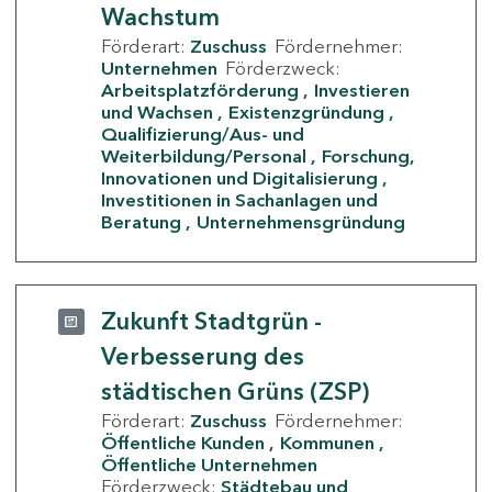
Wachstum
Förderart:
Zuschuss
Fördernehmer:
Unternehmen
Förderzweck:
Arbeitsplatzförderung
Investieren
und Wachsen
Existenzgründung
Qualifizierung/Aus- und
Weiterbildung/Personal
Forschung,
Innovationen und Digitalisierung
Investitionen in Sachanlagen und
Beratung
Unternehmensgründung
Zukunft Stadtgrün -
Verbesserung des
städtischen Grüns (ZSP)
Förderart:
Zuschuss
Fördernehmer:
Öffentliche Kunden
Kommunen
Öffentliche Unternehmen
Förderzweck:
Städtebau und