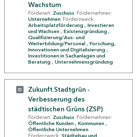
Wachstum
Förderart:
Zuschuss
Fördernehmer:
Unternehmen
Förderzweck:
Arbeitsplatzförderung
Investieren
und Wachsen
Existenzgründung
Qualifizierung/Aus- und
Weiterbildung/Personal
Forschung,
Innovationen und Digitalisierung
Investitionen in Sachanlagen und
Beratung
Unternehmensgründung
Zukunft Stadtgrün -
Verbesserung des
städtischen Grüns (ZSP)
Förderart:
Zuschuss
Fördernehmer:
Öffentliche Kunden
Kommunen
Öffentliche Unternehmen
Förderzweck:
Städtebau und