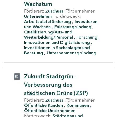
Wachstum
Förderart:
Zuschuss
Fördernehmer:
Unternehmen
Förderzweck:
Arbeitsplatzförderung
Investieren
und Wachsen
Existenzgründung
Qualifizierung/Aus- und
Weiterbildung/Personal
Forschung,
Innovationen und Digitalisierung
Investitionen in Sachanlagen und
Beratung
Unternehmensgründung
Zukunft Stadtgrün -
Verbesserung des
städtischen Grüns (ZSP)
Förderart:
Zuschuss
Fördernehmer:
Öffentliche Kunden
Kommunen
Öffentliche Unternehmen
Förderzweck:
Städtebau und