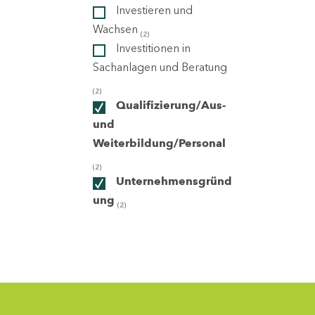
Investieren und
Wachsen
(2)
ndorte
Investitionen in
Sachanlagen und Beratung
(2)
Qualifizierung/Aus-
und
Weiterbildung/Personal
(2)
Unternehmensgründ
ung
(2)