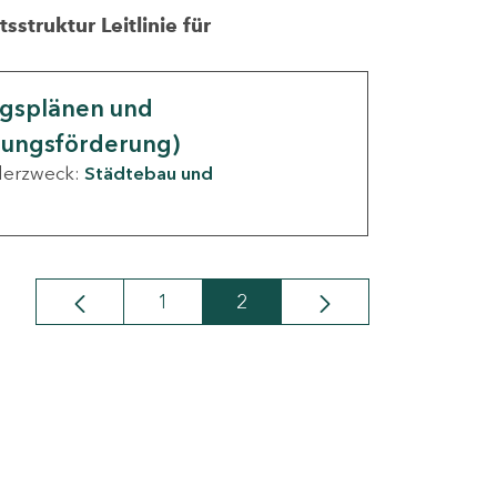
struktur Leitlinie für
ngsplänen und
nungsförderung)
derzweck:
Städtebau und
1
2
Seite
Seite