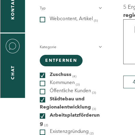
KONTAKT
5 Er
Typ
gen
regi
Webcontent, Artikel
n
(5)
Kategorie
ENTFERNEN
CHAT
icecenter
Zuschuss
(4)
Kommunen
(3)
Öffentliche Kunden
(3)
taktformular
Städtebau und
Regionalentwicklung
(3)
Arbeitsplatzförderun
g
erportal
(2)
Existenzgründung
(2)