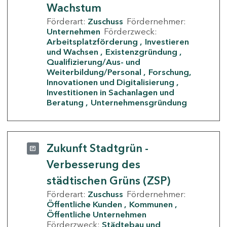
Wachstum
Förderart:
Zuschuss
Fördernehmer:
Unternehmen
Förderzweck:
Arbeitsplatzförderung
Investieren
und Wachsen
Existenzgründung
Qualifizierung/Aus- und
Weiterbildung/Personal
Forschung,
Innovationen und Digitalisierung
Investitionen in Sachanlagen und
Beratung
Unternehmensgründung
Zukunft Stadtgrün -
Verbesserung des
städtischen Grüns (ZSP)
Förderart:
Zuschuss
Fördernehmer:
Öffentliche Kunden
Kommunen
Öffentliche Unternehmen
Förderzweck:
Städtebau und