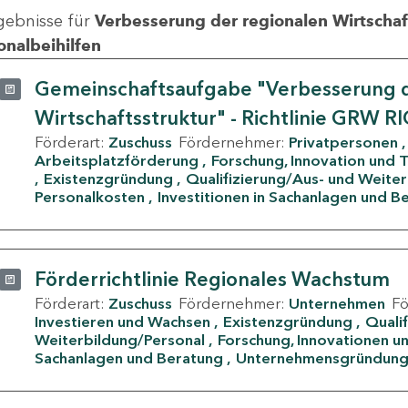
gebnisse für
Verbesserung der regionalen Wirtschafts
onalbeihilfen
Gemeinschaftsaufgabe "Verbesserung d
Wirtschaftsstruktur" - Richtlinie GRW R
Förderart:
Zuschuss
Fördernehmer:
Privatpersonen
Arbeitsplatzförderung
Forschung, Innovation und 
Existenzgründung
Qualifizierung/Aus- und Weite
Personalkosten
Investitionen in Sachanlagen und B
Förderrichtlinie Regionales Wachstum
Förderart:
Zuschuss
Fördernehmer:
Unternehmen
F
Investieren und Wachsen
Existenzgründung
Quali
Weiterbildung/Personal
Forschung, Innovationen un
Sachanlagen und Beratung
Unternehmensgründun