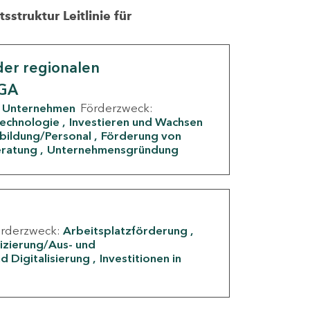
struktur Leitlinie für
er regionalen
IGA
Unternehmen
Förderzweck:
Technologie
Investieren und Wachsen
rbildung/Personal
Förderung von
eratung
Unternehmensgründung
örderzweck:
Arbeitsplatzförderung
fizierung/Aus- und
d Digitalisierung
Investitionen in
g