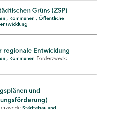
tädtischen Grüns (ZSP)
den
Kommunen
Öffentliche
entwicklung
r regionale Entwicklung
den
Kommunen
Förderzweck:
ngsplänen und
nungsförderung)
derzweck:
Städtebau und