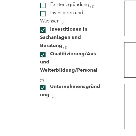
Existenzgründung
(2)
Investieren und
ndorte
Wachsen
(2)
Investitionen in
Sachanlagen und
Beratung
(2)
Qualifizierung/Aus-
und
Weiterbildung/Personal
(2)
Unternehmensgründ
ung
(2)