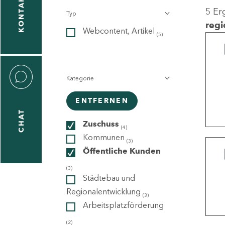
KONTAKT
5 Er
Typ
gen
regi
Webcontent, Artikel
n
(5)
Kategorie
ENTFERNEN
CHAT
icecenter
Zuschuss
(4)
Kommunen
(3)
Öffentliche Kunden
taktformular
(3)
Städtebau und
Regionalentwicklung
(3)
Arbeitsplatzförderung
erportal
(2)