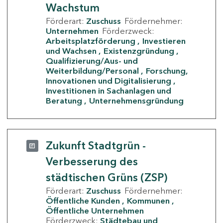
Wachstum
Förderart:
Zuschuss
Fördernehmer:
Unternehmen
Förderzweck:
Arbeitsplatzförderung
Investieren
und Wachsen
Existenzgründung
Qualifizierung/Aus- und
Weiterbildung/Personal
Forschung,
Innovationen und Digitalisierung
Investitionen in Sachanlagen und
Beratung
Unternehmensgründung
Zukunft Stadtgrün -
Verbesserung des
städtischen Grüns (ZSP)
Förderart:
Zuschuss
Fördernehmer:
Öffentliche Kunden
Kommunen
Öffentliche Unternehmen
Förderzweck:
Städtebau und