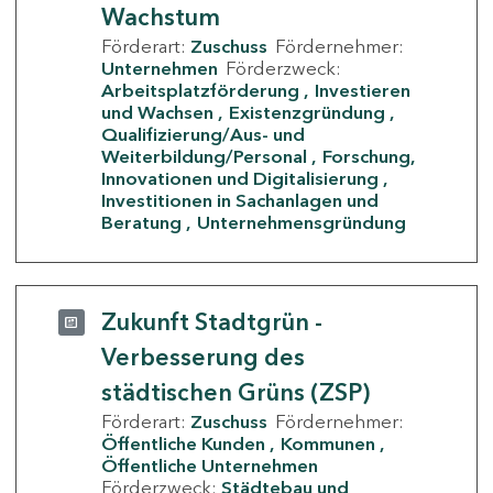
Wachstum
Förderart:
Zuschuss
Fördernehmer:
Unternehmen
Förderzweck:
Arbeitsplatzförderung
Investieren
und Wachsen
Existenzgründung
Qualifizierung/Aus- und
Weiterbildung/Personal
Forschung,
Innovationen und Digitalisierung
Investitionen in Sachanlagen und
Beratung
Unternehmensgründung
Zukunft Stadtgrün -
Verbesserung des
städtischen Grüns (ZSP)
Förderart:
Zuschuss
Fördernehmer:
Öffentliche Kunden
Kommunen
Öffentliche Unternehmen
Förderzweck:
Städtebau und