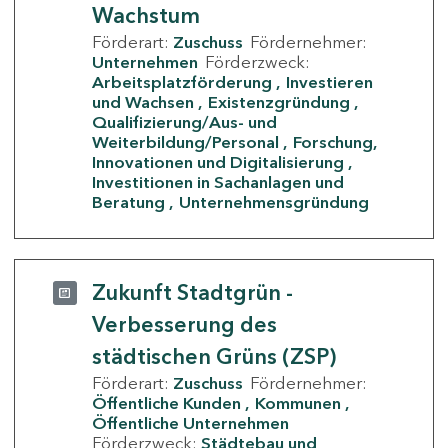
Wachstum
Förderart:
Zuschuss
Fördernehmer:
Unternehmen
Förderzweck:
Arbeitsplatzförderung
Investieren
und Wachsen
Existenzgründung
Qualifizierung/Aus- und
Weiterbildung/Personal
Forschung,
Innovationen und Digitalisierung
Investitionen in Sachanlagen und
Beratung
Unternehmensgründung
Zukunft Stadtgrün -
Verbesserung des
städtischen Grüns (ZSP)
Förderart:
Zuschuss
Fördernehmer:
Öffentliche Kunden
Kommunen
Öffentliche Unternehmen
Förderzweck:
Städtebau und