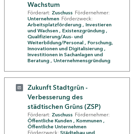
Wachstum
Förderart:
Zuschuss
Fördernehmer:
Unternehmen
Förderzweck:
Arbeitsplatzförderung
Investieren
und Wachsen
Existenzgründung
Qualifizierung/Aus- und
Weiterbildung/Personal
Forschung,
Innovationen und Digitalisierung
Investitionen in Sachanlagen und
Beratung
Unternehmensgründung
Zukunft Stadtgrün -
Verbesserung des
städtischen Grüns (ZSP)
Förderart:
Zuschuss
Fördernehmer:
Öffentliche Kunden
Kommunen
Öffentliche Unternehmen
Förderzweck:
Städtebau und