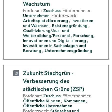
Wachstum
Förderart:
Zuschuss
Fördernehmer:
Unternehmen
Förderzweck:
Arbeitsplatzförderung
Investieren
und Wachsen
Existenzgründung
Qualifizierung/Aus- und
Weiterbildung/Personal
Forschung,
Innovationen und Digitalisierung
Investitionen in Sachanlagen und
Beratung
Unternehmensgründung
Zukunft Stadtgrün -
Verbesserung des
städtischen Grüns (ZSP)
Förderart:
Zuschuss
Fördernehmer:
Öffentliche Kunden
Kommunen
Öffentliche Unternehmen
Förderzweck:
Städtebau und