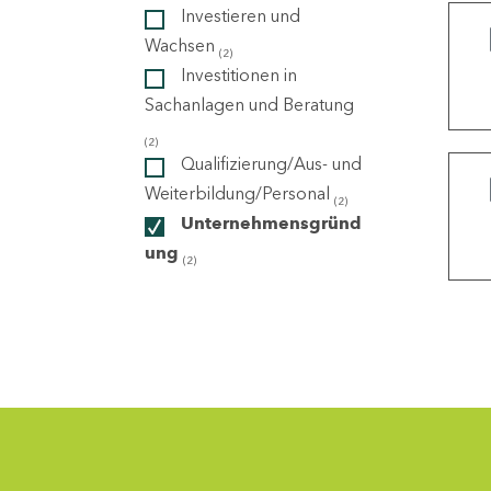
Investieren und
Wachsen
(2)
ndorte
Investitionen in
Sachanlagen und Beratung
(2)
Qualifizierung/Aus- und
Weiterbildung/Personal
(2)
Unternehmensgründ
ung
(2)