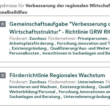
gebnisse für
Verbesserung der regionalen Wirtschafts
onalbeihilfen
Gemeinschaftsaufgabe "Verbesserung d
Wirtschaftsstruktur" - Richtlinie GRW R
Förderart:
Zuschuss
Fördernehmer:
Privatpersonen
Arbeitsplatzförderung
Forschung, Innovation und 
Existenzgründung
Qualifizierung/Aus- und Weite
Personalkosten
Investitionen in Sachanlagen und B
Förderrichtlinie Regionales Wachstum
Förderart:
Zuschuss
Fördernehmer:
Unternehmen
F
Investieren und Wachsen
Existenzgründung
Quali
Weiterbildung/Personal
Forschung, Innovationen un
Sachanlagen und Beratung
Unternehmensgründun