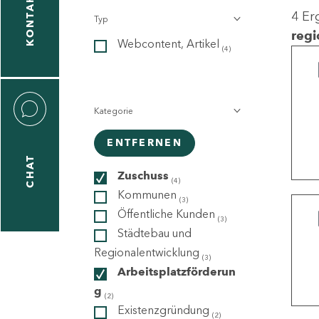
KONTAKT
4 Er
Typ
gen
regi
Webcontent, Artikel
n
(4)
Kategorie
ENTFERNEN
CHAT
icecenter
Zuschuss
(4)
Kommunen
(3)
Öffentliche Kunden
(3)
taktformular
Städtebau und
Regionalentwicklung
(3)
Arbeitsplatzförderun
g
erportal
(2)
Existenzgründung
(2)