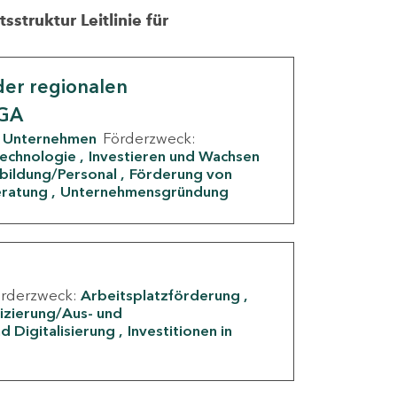
struktur Leitlinie für
er regionalen
IGA
Unternehmen
Förderzweck:
Technologie
Investieren und Wachsen
rbildung/Personal
Förderung von
eratung
Unternehmensgründung
örderzweck:
Arbeitsplatzförderung
fizierung/Aus- und
d Digitalisierung
Investitionen in
g