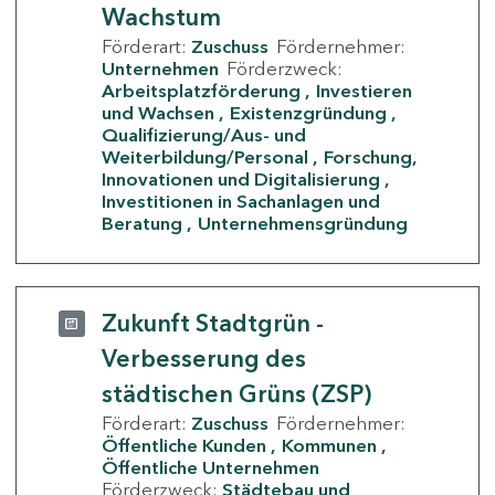
Wachstum
Förderart:
Zuschuss
Fördernehmer:
Unternehmen
Förderzweck:
Arbeitsplatzförderung
Investieren
und Wachsen
Existenzgründung
Qualifizierung/Aus- und
Weiterbildung/Personal
Forschung,
Innovationen und Digitalisierung
Investitionen in Sachanlagen und
Beratung
Unternehmensgründung
Zukunft Stadtgrün -
Verbesserung des
städtischen Grüns (ZSP)
Förderart:
Zuschuss
Fördernehmer:
Öffentliche Kunden
Kommunen
Öffentliche Unternehmen
Förderzweck:
Städtebau und