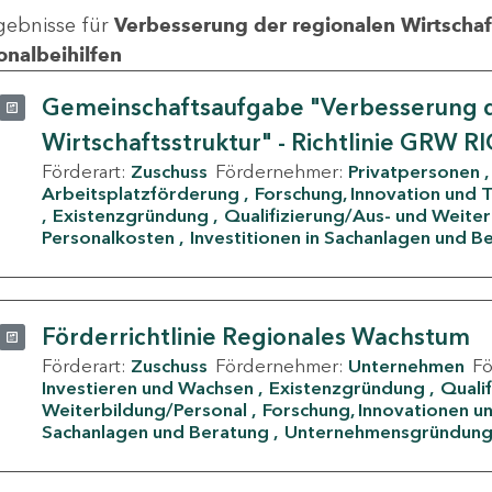
gebnisse für
Verbesserung der regionalen Wirtschafts
onalbeihilfen
Gemeinschaftsaufgabe "Verbesserung d
Wirtschaftsstruktur" - Richtlinie GRW R
Förderart:
Zuschuss
Fördernehmer:
Privatpersonen
Arbeitsplatzförderung
Forschung, Innovation und 
Existenzgründung
Qualifizierung/Aus- und Weite
Personalkosten
Investitionen in Sachanlagen und B
Förderrichtlinie Regionales Wachstum
Förderart:
Zuschuss
Fördernehmer:
Unternehmen
F
Investieren und Wachsen
Existenzgründung
Quali
Weiterbildung/Personal
Forschung, Innovationen un
Sachanlagen und Beratung
Unternehmensgründun