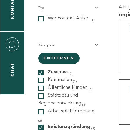
KONTAKT
4 Er
Typ
gen
regi
Webcontent, Artikel
n
(4)
Kategorie
ENTFERNEN
CHAT
icecenter
Zuschuss
(4)
Kommunen
(3)
Öffentliche Kunden
(3)
taktformular
Städtebau und
Regionalentwicklung
(3)
Arbeitsplatzförderung
erportal
(2)
Existenzgründung
(2)