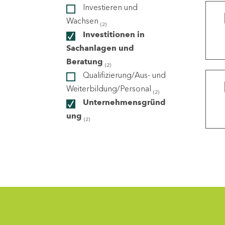
Investieren und
Wachsen
(2)
ndorte
Investitionen in
Sachanlagen und
Beratung
(2)
Qualifizierung/Aus- und
Weiterbildung/Personal
(2)
Unternehmensgründ
ung
(2)