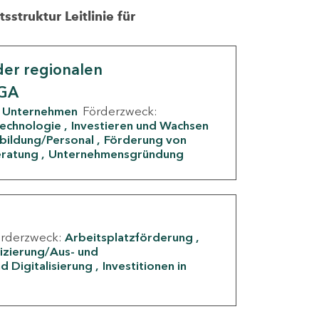
struktur Leitlinie für
er regionalen
IGA
Unternehmen
Förderzweck:
Technologie
Investieren und Wachsen
rbildung/Personal
Förderung von
eratung
Unternehmensgründung
örderzweck:
Arbeitsplatzförderung
fizierung/Aus- und
d Digitalisierung
Investitionen in
g