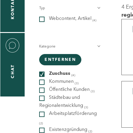
KONTAKT
4 Er
Typ
gen
regi
Webcontent, Artikel
n
(4)
Kategorie
ENTFERNEN
CHAT
icecenter
Zuschuss
(4)
Kommunen
(3)
Öffentliche Kunden
(3)
taktformular
Städtebau und
Regionalentwicklung
(3)
Arbeitsplatzförderung
erportal
(2)
Existenzgründung
(2)