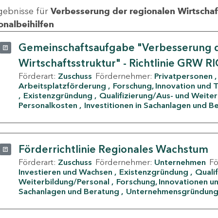
gebnisse für
Verbesserung der regionalen Wirtschafts
onalbeihilfen
Gemeinschaftsaufgabe "Verbesserung d
Wirtschaftsstruktur" - Richtlinie GRW R
Förderart:
Zuschuss
Fördernehmer:
Privatpersonen
Arbeitsplatzförderung
Forschung, Innovation und 
Existenzgründung
Qualifizierung/Aus- und Weite
Personalkosten
Investitionen in Sachanlagen und B
Förderrichtlinie Regionales Wachstum
Förderart:
Zuschuss
Fördernehmer:
Unternehmen
F
Investieren und Wachsen
Existenzgründung
Quali
Weiterbildung/Personal
Forschung, Innovationen un
Sachanlagen und Beratung
Unternehmensgründun