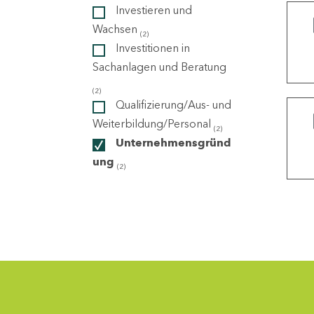
Investieren und
Wachsen
(2)
ndorte
Investitionen in
Sachanlagen und Beratung
(2)
Qualifizierung/Aus- und
Weiterbildung/Personal
(2)
Unternehmensgründ
ung
(2)