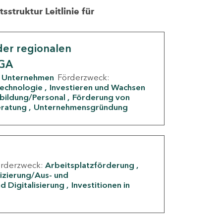
struktur Leitlinie für
er regionalen
IGA
Unternehmen
Förderzweck:
Technologie
Investieren und Wachsen
rbildung/Personal
Förderung von
eratung
Unternehmensgründung
örderzweck:
Arbeitsplatzförderung
fizierung/Aus- und
d Digitalisierung
Investitionen in
g