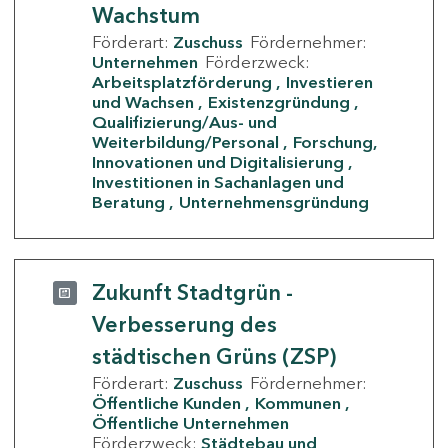
Wachstum
Förderart:
Zuschuss
Fördernehmer:
Unternehmen
Förderzweck:
Arbeitsplatzförderung
Investieren
und Wachsen
Existenzgründung
Qualifizierung/Aus- und
Weiterbildung/Personal
Forschung,
Innovationen und Digitalisierung
Investitionen in Sachanlagen und
Beratung
Unternehmensgründung
Zukunft Stadtgrün -
Verbesserung des
städtischen Grüns (ZSP)
Förderart:
Zuschuss
Fördernehmer:
Öffentliche Kunden
Kommunen
Öffentliche Unternehmen
Förderzweck:
Städtebau und