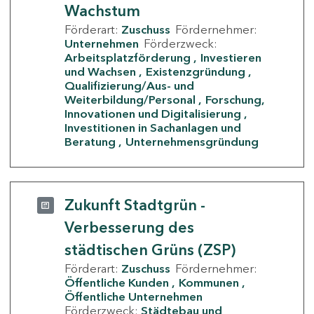
Wachstum
Förderart:
Zuschuss
Fördernehmer:
Unternehmen
Förderzweck:
Arbeitsplatzförderung
Investieren
und Wachsen
Existenzgründung
Qualifizierung/Aus- und
Weiterbildung/Personal
Forschung,
Innovationen und Digitalisierung
Investitionen in Sachanlagen und
Beratung
Unternehmensgründung
Zukunft Stadtgrün -
Verbesserung des
städtischen Grüns (ZSP)
Förderart:
Zuschuss
Fördernehmer:
Öffentliche Kunden
Kommunen
Öffentliche Unternehmen
Förderzweck:
Städtebau und