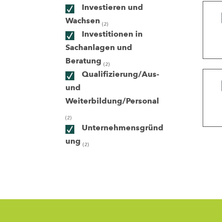
Investieren und
Wachsen
(2)
ndorte
Investitionen in
Sachanlagen und
Beratung
(2)
Qualifizierung/Aus-
und
Weiterbildung/Personal
(2)
Unternehmensgründ
ung
(2)