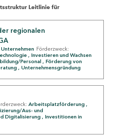
struktur Leitlinie für
er regionalen
IGA
Unternehmen
Förderzweck:
Technologie
Investieren und Wachsen
rbildung/Personal
Förderung von
eratung
Unternehmensgründung
örderzweck:
Arbeitsplatzförderung
fizierung/Aus- und
d Digitalisierung
Investitionen in
g