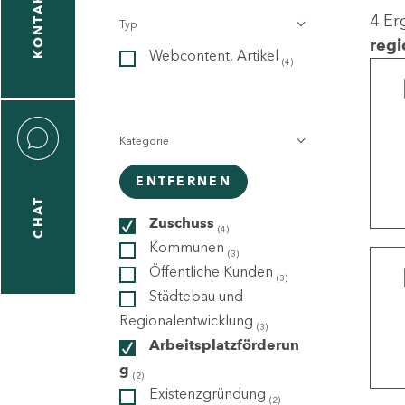
KONTAKT
4 Er
Typ
gen
regi
Webcontent, Artikel
n
(4)
Kategorie
ENTFERNEN
CHAT
icecenter
Zuschuss
(4)
Kommunen
(3)
Öffentliche Kunden
(3)
taktformular
Städtebau und
Regionalentwicklung
(3)
Arbeitsplatzförderun
g
erportal
(2)
Existenzgründung
(2)