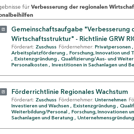
gebnisse für
Verbesserung der regionalen Wirtschafts
onalbeihilfen
Gemeinschaftsaufgabe "Verbesserung d
Wirtschaftsstruktur" - Richtlinie GRW R
Förderart:
Zuschuss
Fördernehmer:
Privatpersonen
Arbeitsplatzförderung
Forschung, Innovation und 
Existenzgründung
Qualifizierung/Aus- und Weite
Personalkosten
Investitionen in Sachanlagen und B
Förderrichtlinie Regionales Wachstum
Förderart:
Zuschuss
Fördernehmer:
Unternehmen
F
Investieren und Wachsen
Existenzgründung
Quali
Weiterbildung/Personal
Forschung, Innovationen un
Sachanlagen und Beratung
Unternehmensgründun